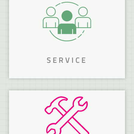
MANUFAKTUR STATT
MASSENWARE!
Vom Prototyp bis zur Serie.
MEHR ERFAHREN
SERVICE
SORGLOSES
SERVICEPAKET
GEFÄLLIG?
Regelmäßiger Wartungsservice garantiert
lange Lebensdauer.