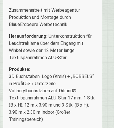
Zusammenarbeit mit Werbeagentur
Produktion und Montage durch
BlaueErdbeere Werbetechnik
Herausforderung:
Unterkonstruktion für
Leuchtreklame über dem Eingang mit
Winkel sowie der 12 Meter lange
Textilspannrahmen ALU-Star
Produkte:
3D Buchstaben: Logo (Kreis) + „BOBBELS“
in Profil 5S / Unterzeile
Vollacrylbuchstaben auf Dibond®
Textilspannrahmen ALU-Star 17 mm: 1 Stk.
(B x H): 12 m x 3,90 m und 3 Stk. (B x H):
3,90 m x 2,30 m Indoor (Großer
Trainingsbereich)