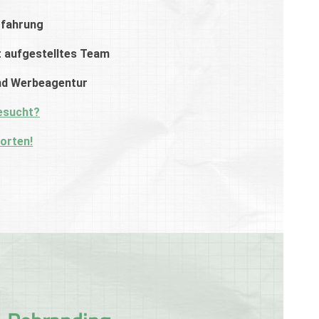
rfahrung
t aufgestelltes Team
nd Werbeagentur
esucht?
orten!