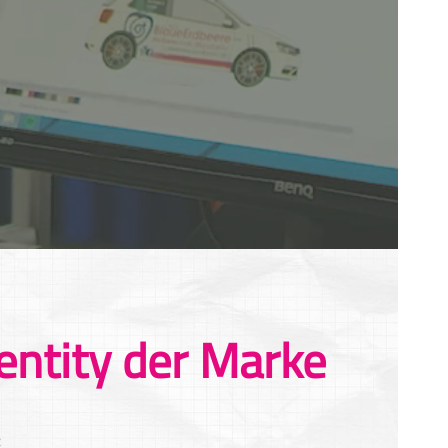
entity der Marke
: