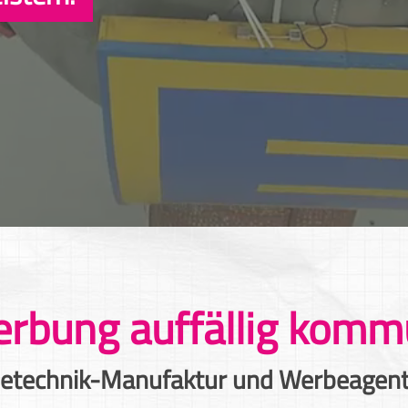
rbung auffällig komm
betechnik-Manufaktur und Werbeagentu