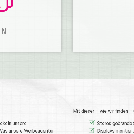
MEHR ERFAHREN
ON
EINE
WIR MONT
WERBETEC
etallproduktion.
Für jede Herausford
Mit dieser – wie wir finden 
MEHR ERFAHREN
ickeln unsere
Stores gebrande
Was unsere Werbeagentur
Displays montiert