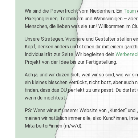
Wir sind die Powerfrucht vom Niederrhein: Ein
Team
Pixeljongleuren, Technikern und Wahnsinnigen – aber v
Menschen, die lieben was sie tun! Willkommen im Clu
Unsere Strategen, Visionäre und Gestalter stellen e
Kopf, denken anders und stehen dir mit einem ganzh
Individualität zur Seite. Wir begleiten dein
Werbetec
Projekt von der Idee bis zur Fertigstellung.
Ach ja, und wir duzen dich, weil wir so sind, wie wir si
ein kleines bisschen verrückt, nicht bott, aber auch n
finden, dass das DU perfekt zu uns passt. Du darfst 
wenn du möchtest.
PS: Wenn wir auf unserer Website von „Kunden“ und „
meinen wir natürlich immer alle, also Kund*innen, In
Mitarbeiter*innen (m/w/d).