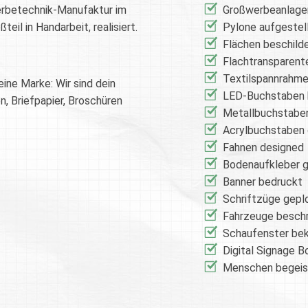
Werbetechnik-Manufaktur im
Großwerbeanlage
il in Handarbeit, realisiert.
Pylone aufgestel
Flächen beschild
Flachtransparent
Textilspannrahme
eine Marke: Wir sind dein
LED-Buchstaben 
n, Briefpapier, Broschüren
Metallbuchstaben
Acrylbuchstaben 
Fahnen designed
Bodenaufkleber g
Banner bedruckt
Schriftzüge gepl
Fahrzeuge beschr
Schaufenster bek
Digital Signage B
Menschen begeis