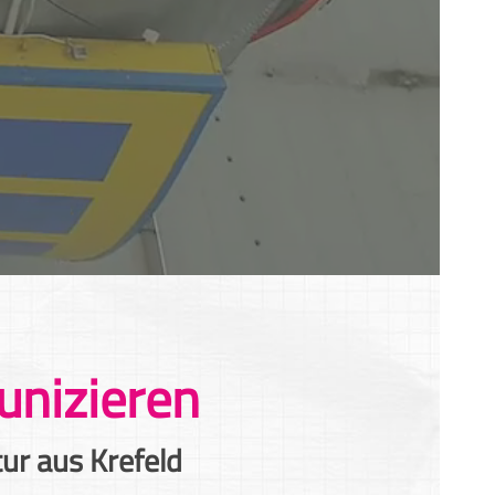
unizieren
r aus Krefeld