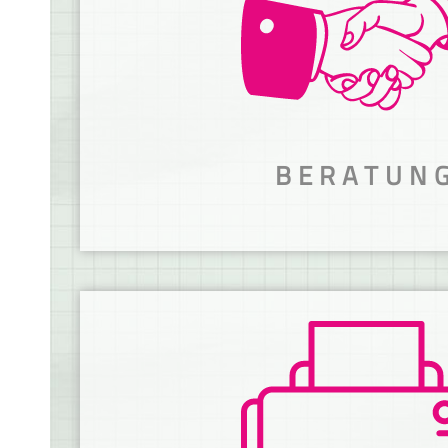
BERATUN
WIR BERATEN DICH!
Für jedes Projekt den richtigen Ansprech