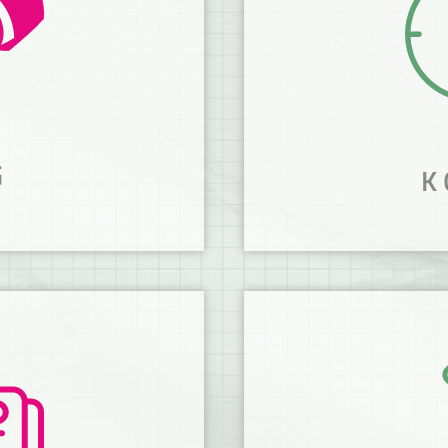
G
K
WIR KONZI
PROJEKT!
partner.
Passende Ideen für d