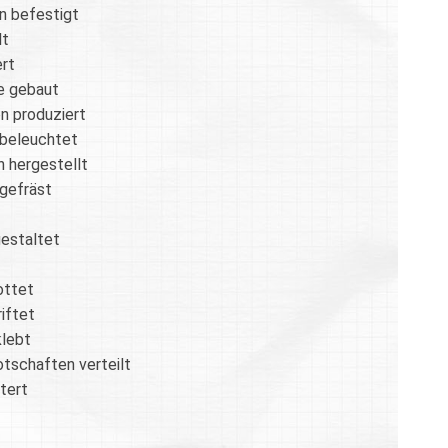
n befestigt
lt
ert
e gebaut
n produziert
beleuchtet
 hergestellt
gefräst
estaltet
ottet
iftet
lebt
otschaften verteilt
tert