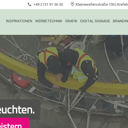
+49 2151 91 36 30
Kleinewefersstraße 150 | Kre
INSPIRATIONEN
WERBETECHNIK
GRAFIK
DIGITAL SIGNAGE
BRANDI
euchten.
istern.