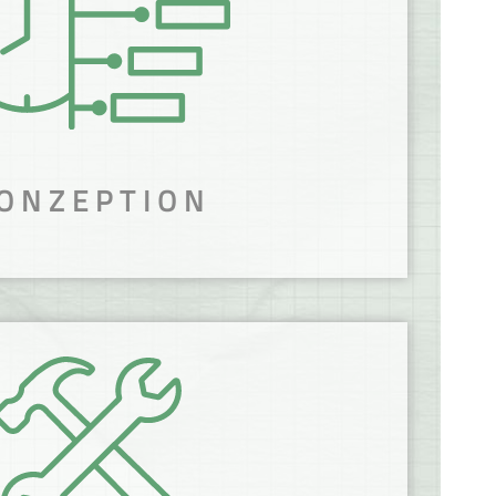
ONZEPTION
PIEREN DEIN
eine Zielgruppe grafisch umgesetzt.