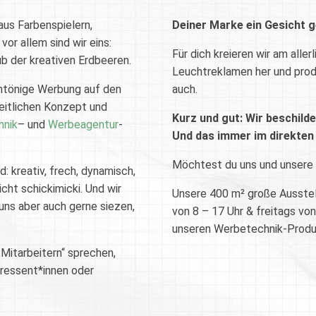
aus Farbenspielern,
Deiner Marke ein Gesicht 
or allem sind wir eins:
Für dich kreieren wir am alle
b der kreativen Erdbeeren.
Leuchtreklamen her und produ
intönige Werbung auf den
auch.
eitlichen Konzept und
Kurz und gut: Wir beschilde
hnik
– und
Werbeagentur
-
Und das immer im direkten
Möchtest du uns und unsere
nd: kreativ, frech, dynamisch,
icht schickimicki. Und wir
Unsere 400 m² große Ausstellu
uns aber auch gerne siezen,
von 8 – 17 Uhr & freitags von
unseren Werbetechnik-Produk
Mitarbeitern“ sprechen,
teressent*innen oder